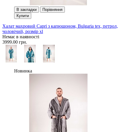
В закладки
Порівняння
Купити
Халат махровий Сapri з капюшоном, Bulgaria tex, петрол,
чоловічий, розмір xl
Немає в наявності
3999.00 грн.
Новинка