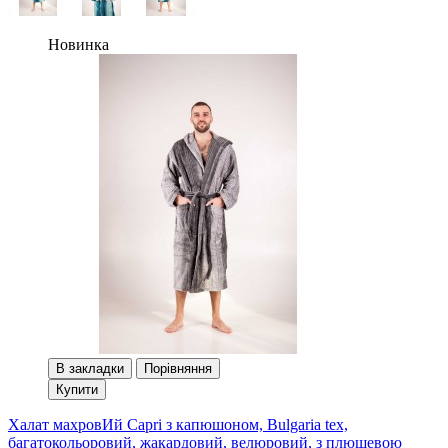
Новинка
В закладки
Порівняння
Купити
Халат махровИй Сapri з капюшоном, Bulgaria tex,
багатокольоровий, жакардовий, велюровий, з плюшевою