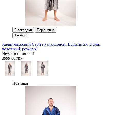
В закладки
Порівняння
Купити
Халат махровий Сapri з капюшоном, Bulgaria tex, сірий,
чоловічий, розмір xl
Немає в наявності
3999.00 грн.
Новинка