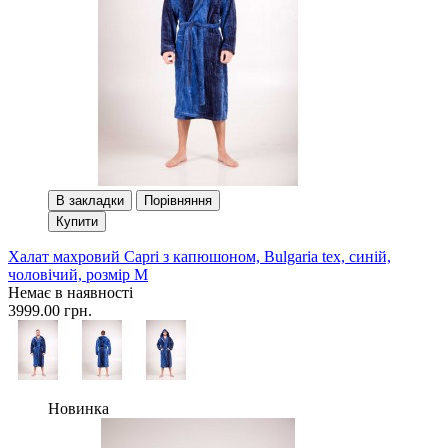
В закладки
Порівняння
Купити
Халат махровий Сapri з капюшоном, Bulgaria tex, синій,
чоловічий, розмір M
Немає в наявності
3999.00 грн.
Новинка