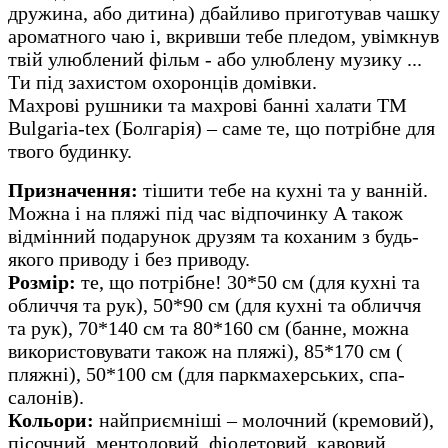
дружина, або дитина) дбайливо приготував чашку
ароматного чаю і, вкривши тебе пледом, увімкнув
твій улюблений фільм - або улюблену музику ...
Ти під захистом охоронців домівки.
Махрові рушники та махрові банні халати ТМ
Bulgaria-tex (Болгарія) – саме те, що потрібне для
твого будинку.
Призначення:
тішити тебе на кухні та у ванній.
Можна і на пляжі під час відпочинку А також
відмінний подарунок друзям та коханим з будь-
якого приводу і без приводу.
Розмір:
те, що потрібне! 30*50 см (для кухні та
обличчя та рук), 50*90 см (для кухні та обличчя
та рук), 70*140 см та 80*160 см (банне, можна
використовувати також на пляжі), 85*170 см (
пляжні), 50*100 см (для паркмахерських, спа-
салонів).
Кольори:
найприємніші – молочний (кремовий),
пісочний, ментоловий, фіолетовий, кавовий,