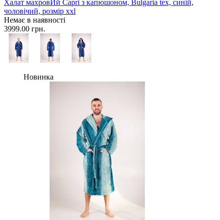
Халат махровИй Сapri з капюшоном, Bulgaria tex, синій,
чоловічий, розмір xxl
Немає в наявності
3999.00 грн.
Новинка