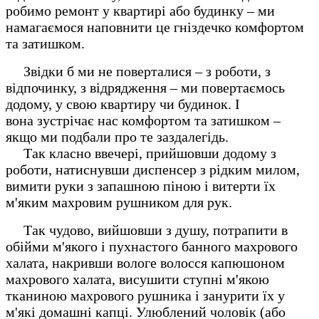
робимо ремонт у квартирі або будинку – ми
намагаємося наповнити це гніздечко комфортом
та затишком.
Звідки б ми не поверталися – з роботи, з
відпочинку, з відрядження – ми повертаємось
додому, у свою квартиру чи будинок. І
вона зустрічає нас комфортом та затишком –
якщо ми подбали про те заздалегідь.
Так класно ввечері, прийшовши додому з
роботи, натиснувши диспенсер з рідким милом,
вимити руки з запашною піною і витерти їх
м'яким махровим рушником для рук.
Так чудово, вийшовши з душу, потрапити в
обійми м'якого і пухнастого банного махрового
халата, накривши вологе волосся капюшоном
махрового халата, висушити ступні м'якою
тканиною махрового рушника і занурити їх у
м'які домашні капці. Улюблений чоловік (або