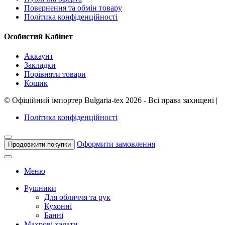
Повернення та обмін товару
Політика конфіденційності
Особистий Кабінет
Аккаунт
Закладки
Порівняти товари
Кошик
©
Офіційний імпортер Bulgaria-tex
2026 - Всі права захищені
|
Політика конфіденційності
Оформити замовлення
Продовжити покупки
Меню
Рушники
Для обличчя та рук
Кухонні
Банні
Махрові халати