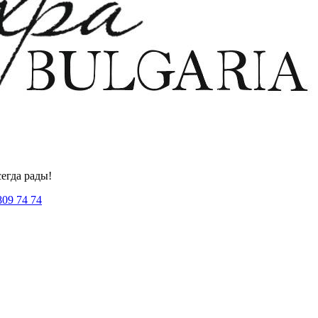
егда рады!
809 74 74