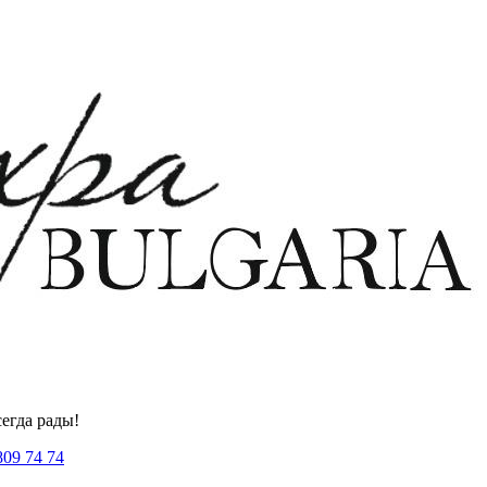
егда рады!
809 74 74