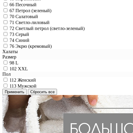
66
Песочный
67
Петрол (зеленый)
70
Салатовый
71
Светло-лиловый
72
Светлый петрол (светло-зеленый)
73
Серый
74
Синий
76
Экрю (кремовый)
Халаты
Размер
98
L
102
XXL
Пол
112
Женский
113
Мужской