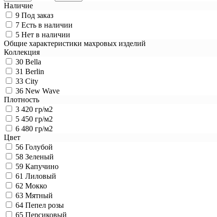
Наличие
9
Под заказ
7
Есть в наличии
5
Нет в наличии
Общие характеристики махровых изделий
Коллекция
30
Bella
31
Berlin
33
City
36
New Wave
Плотность
3
420 гр/м2
5
450 гр/м2
6
480 гр/м2
Цвет
56
Голубой
58
Зеленый
59
Капучино
61
Лиловый
62
Мокко
63
Мятный
64
Пепел розы
65
Персиковый