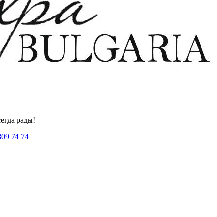
егда рады!
809 74 74