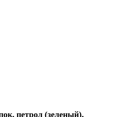
к, петрол (зеленый),