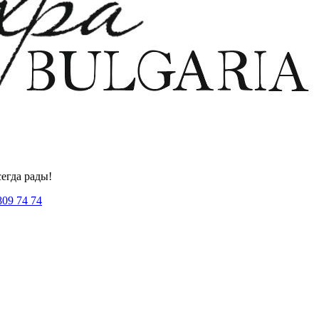
егда рады!
809 74 74