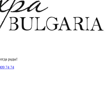
егда рады!
809 74 74