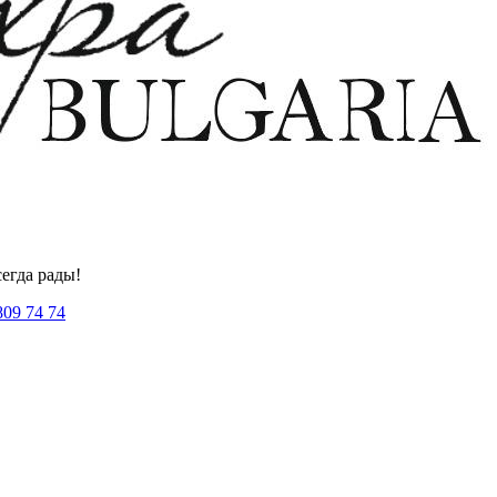
егда рады!
809 74 74