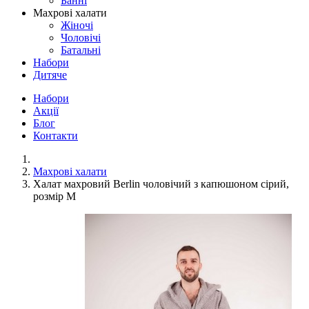
Банні
Махрові халати
Жіночі
Чоловічі
Батальні
Набори
Дитяче
Набори
Акції
Блог
Контакти
Махрові халати
Халат махровий Berlin чоловічий з капюшоном сірий,
розмір M