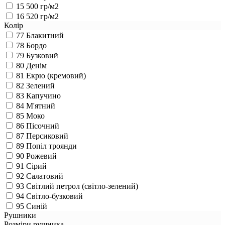
15
500 гр/м2
16
520 гр/м2
Колір
77
Блакитний
78
Бордо
79
Бузковий
80
Денім
81
Екрю (кремовий)
82
Зелений
83
Капучино
84
М'ятний
85
Моко
86
Пісочний
87
Персиковий
89
Попіл троянди
90
Рожевий
91
Сірий
92
Салатовий
93
Світлий петрол (світло-зелений)
94
Світло-бузковий
95
Синій
Рушники
Розміри рушника