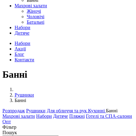
Банні
Махрові халати
Жіночі
Чоловічі
Батальні
Набори
Дитяче
Набори
Акції
Блог
Контакти
Банні
Рушники
Банні
Розпродаж
Рушники
Для обличчя та рук
Кухонні
Банні
Махрові халати
Набори
Дитяче
Пляжні
Готелі та СПА-салони
Опт
Фільтр
Пошук