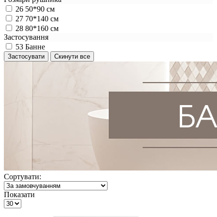
26
50*90 см
27
70*140 см
28
80*160 см
Застосування
53
Банне
Сортувати:
Показати