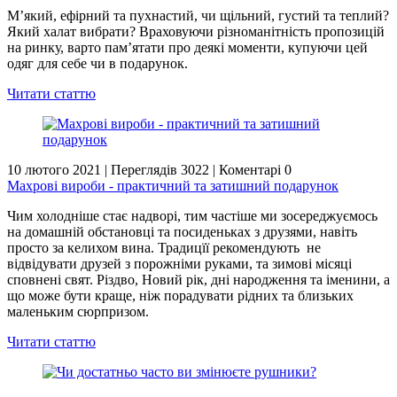
М’який, ефірний та пухнастий, чи щільний, густий та теплий?
Який халат вибрати? Враховуючи різноманітність пропозицій
на ринку, варто пам’ятати про деякі моменти, купуючи цей
одяг для себе чи в подарунок.
Читати статтю
10 лютого 2021
|
Переглядів 3022
|
Коментарі 0
Махрові вироби - практичний та затишний подарунок
Чим холодніше стає надворі, тим частіше ми зосереджуємось
на домашній обстановці та посиденьках з друзями, навіть
просто за келихом вина. Традицїї рекомендують не
відвідувати друзей з порожніми руками, та зимові місяці
сповнені свят. Різдво, Новий рік, дні народження та іменини, а
що може бути краще, ніж порадувати рідних та близьких
маленьким сюрпризом.
Читати статтю