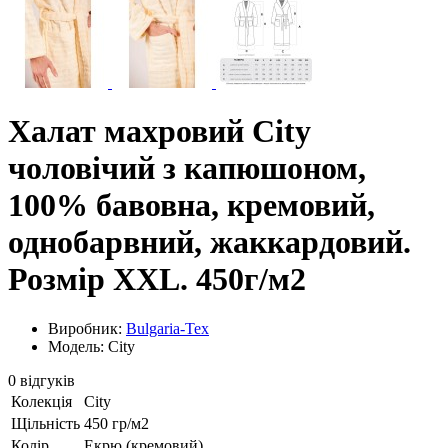
Халат махровий City
чоловічий з капюшоном,
100% бавовна, кремовий,
однобарвний, жаккардовий.
Розмір XXL. 450г/м2
Виробник:
Bulgaria-Tex
Модель: City
0 відгуків
Колекція
City
Щільність
450 гр/м2
Колір
Екрю (кремовий)