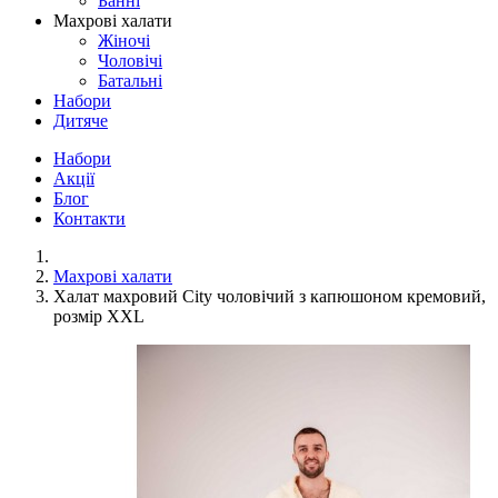
Банні
Махрові халати
Жіночі
Чоловічі
Батальні
Набори
Дитяче
Набори
Акції
Блог
Контакти
Махрові халати
Халат махровий City чоловічий з капюшоном кремовий,
розмір XXL