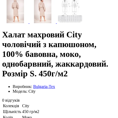
Халат махровий City
чоловічий з капюшоном,
100% бавовна, моко,
однобарвний, жаккардовий.
Розмір S. 450г/м2
Виробник:
Bulgaria-Tex
Модель: City
0 відгуків
Колекція
City
Щільність
450 гр/м2
Колір
Моко