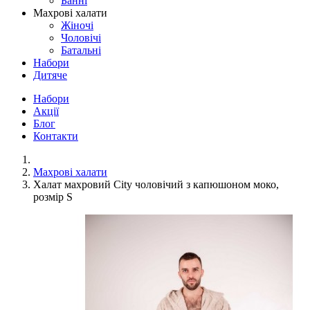
Банні
Махрові халати
Жіночі
Чоловічі
Батальні
Набори
Дитяче
Набори
Акції
Блог
Контакти
Махрові халати
Халат махровий City чоловічий з капюшоном моко,
розмір S