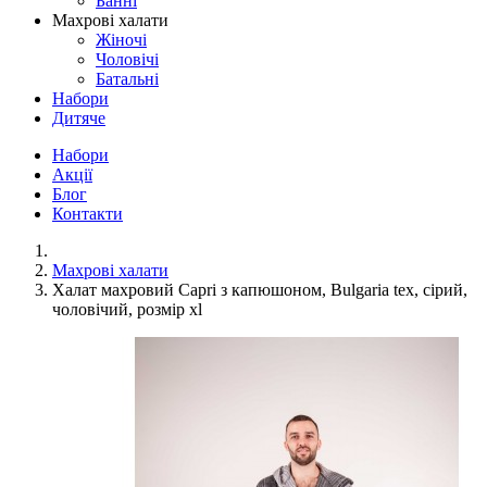
Банні
Махрові халати
Жіночі
Чоловічі
Батальні
Набори
Дитяче
Набори
Акції
Блог
Контакти
Махрові халати
Халат махровий Сapri з капюшоном, Bulgaria tex, сірий,
чоловічий, розмір xl