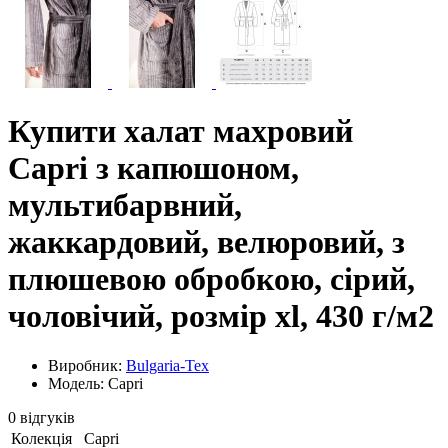
Купити халат махровий
Сapri з капюшоном,
мультибарвний,
жаккардовий, велюровий, з
плюшевою обробкою, сірий,
чоловічий, розмір xl, 430 г/м2
Виробник:
Bulgaria-Tex
Модель: Capri
0 відгуків
Колекція
Capri