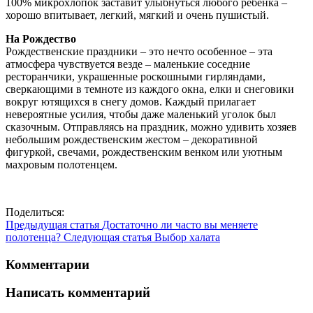
100% микрохлопок заставит улыбнуться любого ребенка –
хорошо впитывает, легкий, мягкий и очень пушистый.
На Рождество
Рождественские праздники – это нечто особенное – эта
атмосфера чувствуется везде – маленькие соседние
ресторанчики, украшенные роскошными гирляндами,
сверкающими в темноте из каждого окна, елки и снеговики
вокруг ютящихся в снегу домов. Каждый прилагает
невероятные усилия, чтобы даже маленький уголок был
сказочным. Отправляясь на праздник, можно удивить хозяев
небольшим рождественским жестом – декоративной
фигуркой, свечами, рождественским венком или уютным
махровым полотенцем.
Поделиться:
Предыдущая статья
Достаточно ли часто вы меняете
полотенца?
Следующая статья
Выбор халата
Комментарии
Написать комментарий