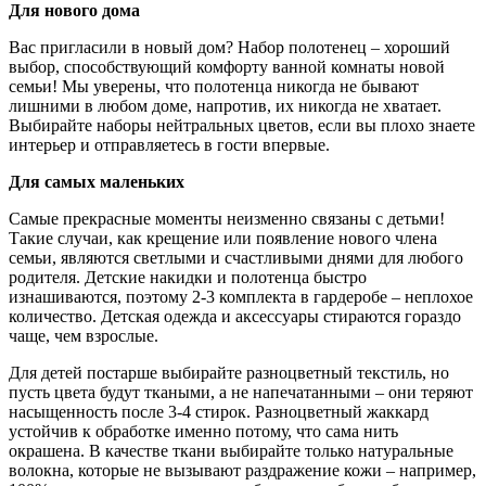
Для нового дома
Вас пригласили в новый дом? Набор полотенец – хороший
выбор, способствующий комфорту ванной комнаты новой
семьи! Мы уверены, что полотенца никогда не бывают
лишними в любом доме, напротив, их никогда не хватает.
Выбирайте наборы нейтральных цветов, если вы плохо знаете
интерьер и отправляетесь в гости впервые.
Для самых маленьких
Самые прекрасные моменты неизменно связаны с детьми!
Такие случаи, как крещение или появление нового члена
семьи, являются светлыми и счастливыми днями для любого
родителя. Детские накидки и полотенца быстро
изнашиваются, поэтому 2-3 комплекта в гардеробе – неплохое
количество. Детская одежда и аксессуары стираются гораздо
чаще, чем взрослые.
Для детей постарше выбирайте разноцветный текстиль, но
пусть цвета будут ткаными, а не напечатанными – они теряют
насыщенность после 3-4 стирок. Разноцветный жаккард
устойчив к обработке именно потому, что сама нить
окрашена. В качестве ткани выбирайте только натуральные
волокна, которые не вызывают раздражение кожи – например,