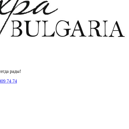
егда рады!
809 74 74