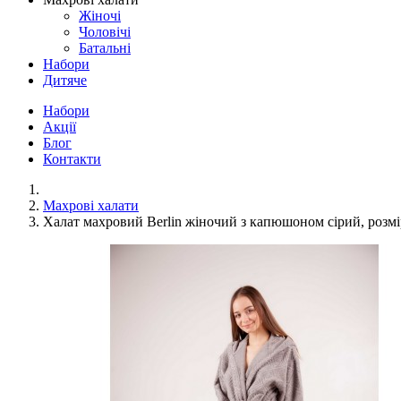
Жіночі
Чоловічі
Батальні
Набори
Дитяче
Набори
Акції
Блог
Контакти
Махрові халати
Халат махровий Berlin жіночий з капюшоном сірий, розмі