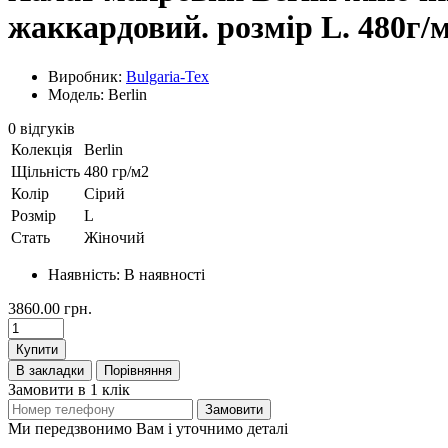
жаккардовий. розмір L. 480г/
Виробник:
Bulgaria-Tex
Модель: Berlin
0 відгуків
Колекція
Berlin
Щільність
480 гр/м2
Колір
Сірий
Розмір
L
Стать
Жіночий
Наявність:
В наявності
3860.00 грн.
Купити
В закладки
Порівняння
Замовити в 1 клік
Замовити
Ми передзвонимо Вам і уточнимо деталі