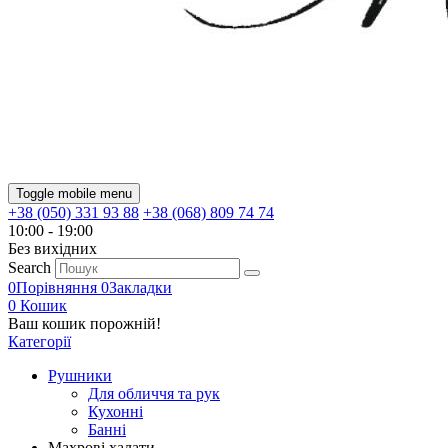
Toggle mobile menu
+38 (050) 331 93 88
+38 (068) 809 74 74
10:00 - 19:00
Без вихiдних
Search
0
Порівняння
0
Закладки
0
Кошик
Ваш кошик порожній!
Категорії
Рушники
Для обличчя та рук
Кухонні
Банні
Махрові халати